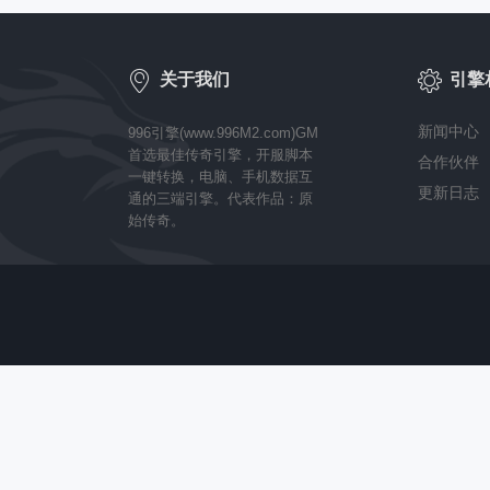


关于我们
引擎
新闻中心
996引擎(www.996M2.com)GM
首选最佳传奇引擎，开服脚本
合作伙伴
一键转换，电脑、手机数据互
更新日志
通的三端引擎。代表作品：原
始传奇。